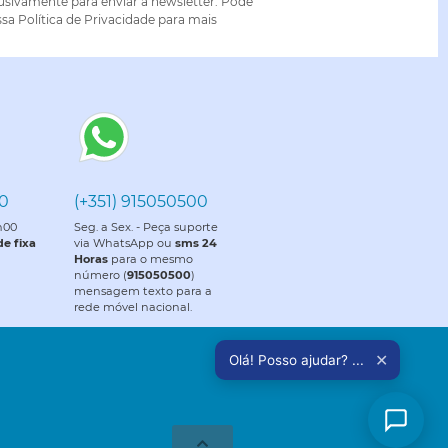
lusivamente para enviar a newsletter. Pode
sa Política de Privacidade para mais
70
(+351) 915050500
8h00
Seg. a Sex. - Peça suporte
e fixa
via WhatsApp ou
sms 24
Horas
para o mesmo
número (
915050500
)
mensagem texto para a
rede móvel nacional.
✕
Olá! Posso ajudar? ...