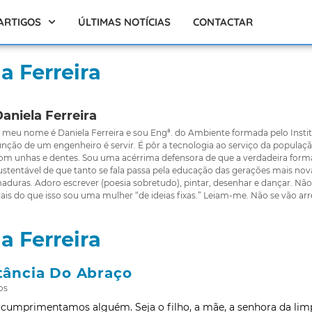
ARTIGOS
ÚLTIMAS NOTÍCIAS
CONTACTAR
a Ferreira
aniela Ferreira
 meu nome é Daniela Ferreira e sou Engª. do Ambiente formada pelo Instit
unção de um engenheiro é servir. É pôr a tecnologia ao serviço da popula
om unhas e dentes. Sou uma acérrima defensora de que a verdadeira form
ustentável de que tanto se fala passa pela educação das gerações mais nov
aduras. Adoro escrever (poesia sobretudo), pintar, desenhar e dançar. N
ais do que isso sou uma mulher “de ideias fixas.” Leiam-me. Não se vão ar
a Ferreira
tância Do Abraço
os
 cumprimentamos alguém. Seja o filho, a mãe, a senhora da limp