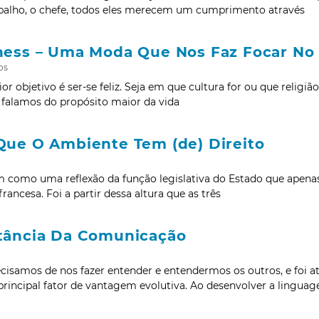
abalho, o chefe, todos eles merecem um cumprimento através
ness – Uma Moda Que Nos Faz Focar No
os
or objetivo é ser-se feliz. Seja em que cultura for ou que religiã
 falamos do propósito maior da vida
Que O Ambiente Tem (de) Direito
m como uma reflexão da função legislativa do Estado que apenas 
rancesa. Foi a partir dessa altura que as três
tância Da Comunicação
cisamos de nos fazer entender e entendermos os outros, e foi a
incipal fator de vantagem evolutiva. Ao desenvolver a linguag