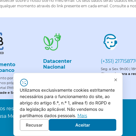
wsletter sobre o nosso site no meu email. Os seus dados serão usados exc
 qualquer momento através do link presente em cada email. Consulte a nos
Datacenter
(+351) 2171587
mento
Nacional
Seg. a Sex. 9h00 | 1
banco
Chamada para a red
Certificado para atender a
to por referência
nacional
rigorosos padrões de gestão
nco própria (ENT
ambiental e energética.
ortal PME, Lda.
Utilizamos exclusivamente cookies estritamente
dade e Segurança.
necessários para o funcionamento do site, ao
abrigo do artigo 6.º, n.º 1, alínea f) do RGPD e
s reservados. All rights reserved
da legislação aplicável. Não vendemos ou
partilhamos dados pessoais.
Mais
sa Mendes, 4C, Escritório 4 1600-413 Lisboa.
Recusar
Aceitar