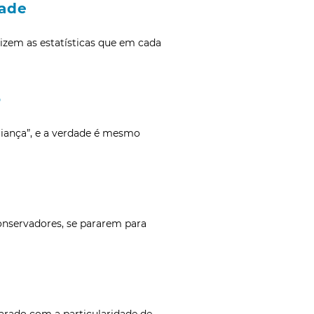
dade
Dizem as estatísticas que em cada
o
riança”, e a verdade é mesmo
onservadores, se pararem para
parado com a particularidade de