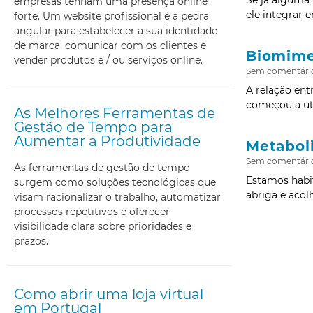
empresas tenham uma presença online
ele integrar 
forte. Um website profissional é a pedra
angular para estabelecer a sua identidade
de marca, comunicar com os clientes e
Biomime
vender produtos e / ou serviços online.
Sem comentári
A relação en
começou a uti
As Melhores Ferramentas de
Gestão de Tempo para
Aumentar a Produtividade
Metabol
Sem comentári
As ferramentas de gestão de tempo
Estamos habi
surgem como soluções tecnológicas que
abriga e acol
visam racionalizar o trabalho, automatizar
processos repetitivos e oferecer
visibilidade clara sobre prioridades e
prazos.
Como abrir uma loja virtual
em Portugal