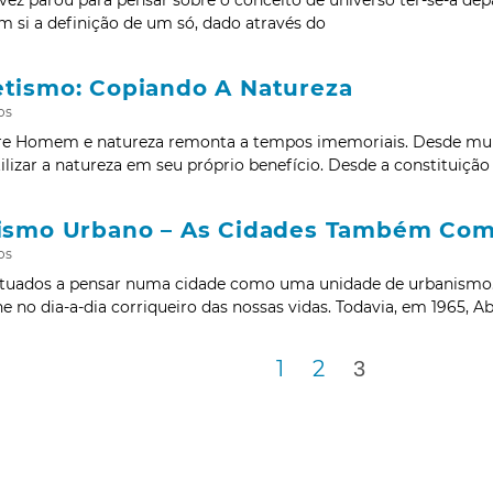
em si a definição de um só, dado através do
tismo: Copiando A Natureza
os
tre Homem e natureza remonta a tempos imemoriais. Desde m
lizar a natureza em seu próprio benefício. Desde a constituiçã
ismo Urbano – As Cidades Também Co
os
tuados a pensar numa cidade como uma unidade de urbanismo.
he no dia-a-dia corriqueiro das nossas vidas. Todavia, em 1965, 
1
2
3