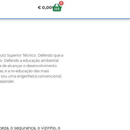
0
€
0,00
uto Superior Técnico. Defendo que a
ção. Defendo a educação ambiental
a de alcançar o desenvolvimento
as, e a re-educação das mais
ão sou uma engenheira convencional.
repender.
eza, o segurança, o vizinho, o