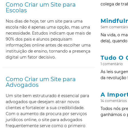
Como Criar um Site para
colega de tr
Escolas
Mindful
Nos dias de hoje, ter um site para uma
escola não é apenas uma opção, mas uma
Sem comentári
necessidade. Estudos indicam que mais de
Na vida, o mai
90% dos pais e alunos pesquisam
dela), quando
informações online antes de escolher uma
instituição de ensino, tornando a presença
Tudo O 
digital um fator decisivo.
1 comentário
As leis surge
da revolução f
Como Criar um Site para
Advogados
A Impor
Um site bem estruturado é essencial para
14 comentários
advogados que desejam atrair novos
clientes e fortalecer a sua credibilidade.
Todos nós pre
Com o aumento da procura por serviços
ganhámos o pr
jurídicos online, o site para advogados
frequentemente serve como o primeiro