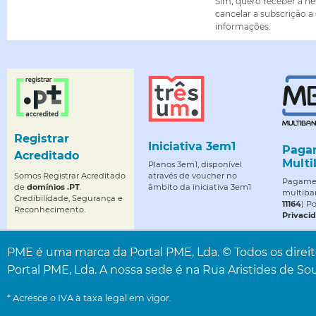
Sim, quero receber a ne
cancelar a subscrição a
informações.
Registrar
Iniciativa 3em1
Paga
Acreditado
Multi
Planos 3em1, disponível
Somos Registrar Acreditado
através de voucher no
Pagamen
de
domínios .PT
.
âmbito da iniciativa 3em1
multiba
Credibilidade, Segurança e
11164
) P
Reconhecimento.
Privaci
PME é uma marca da Portal PME, Lda. © Todos os direito
Portal PME, Lda. A nossa sede é na Rua Aristides de Sou
* Acresce o IVA à taxa legal em vigor.