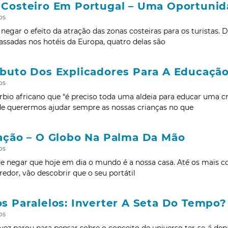
 Costeiro Em Portugal – Uma Oportuni
os
egar o efeito da atração das zonas costeiras para os turistas. 
assadas nos hotéis da Europa, quatro delas são
ibuto Dos Explicadores Para A Educaçã
os
bio africano que “é preciso toda uma aldeia para educar uma c
de querermos ajudar sempre as nossas crianças no que
zação – O Globo Na Palma Da Mão
os
 negar que hoje em dia o mundo é a nossa casa. Até os mais c
redor, vão descobrir que o seu portátil
s Paralelos: Inverter A Seta Do Tempo?
os
vez parou para pensar sobre o conceito de universo ter-se-á de