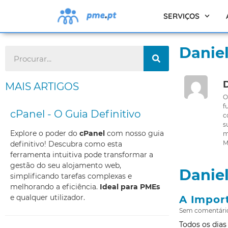
SERVIÇOS
Daniel
D
MAIS ARTIGOS
O
f
cPanel - O Guia Definitivo
c
s
Explore o poder do
cPanel
com nosso guia
m
M
definitivo! Descubra como esta
ferramenta intuitiva pode transformar a
gestão do seu alojamento web,
Daniel
simplificando tarefas complexas e
melhorando a eficiência.
Ideal para PMEs
e qualquer utilizador.
A Impor
Sem comentári
Todos os dias