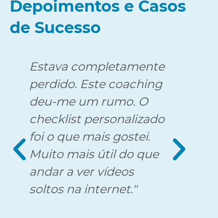
Depoimentos e Casos
de Sucesso
Estava completamente
A se
perdido. Este coaching
toda
e
deu-me um rumo. O
perc
checklist personalizado
err
foi o que mais gostei.
técn
Muito mais útil do que
andar a ver vídeos
soltos na internet."