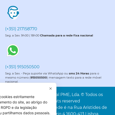
(+351) 217158770
Seg. a Sex. 9h00 | 18h00
Chamada para a rede fixa nacional
(+351) 915050500
Seg. a Sex. - Peça suporte via WhatsApp ou
sms 24 Horas
para o
mesmo número (
915050500
) mensagem texto para a rede móvel
nacional.
PME é uma marca da Portal PME, Lda. © Todos os
cookies estritamente
direitos reservados. All rights reserved
amento do site, ao abrigo do
Portal PME, Lda. A nossa sede é na Rua Aristides de
 do RGPD e da legislação
u partilhamos dados pessoais.
Sousa Mendes, 4C, Escritório 4 1600-413 Lisboa.