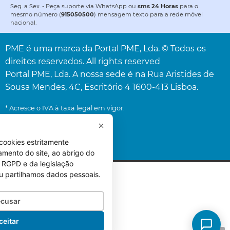
Seg. a Sex. - Peça suporte via WhatsApp ou
sms 24 Horas
para o
mesmo número (
915050500
) mensagem texto para a rede móvel
nacional.
PME é uma marca da Portal PME, Lda. © Todos os
direitos reservados. All rights reserved
Portal PME, Lda. A nossa sede é na Rua Aristides de
Sousa Mendes, 4C, Escritório 4 1600-413 Lisboa.
* Acresce o IVA à taxa legal em vigor.
cookies estritamente
amento do site, ao abrigo do
 do RGPD e da legislação
u partilhamos dados pessoais.
cusar
ceitar