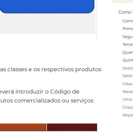
Como 
Como
Prime
Segu
Terce
Quar
Quin
Sexto
as classes e os respectivos produtos
Séti
Oitav
everá introduzir o Código de
News
utos comercializados ou serviços
Uma 
Criaç
Aloj