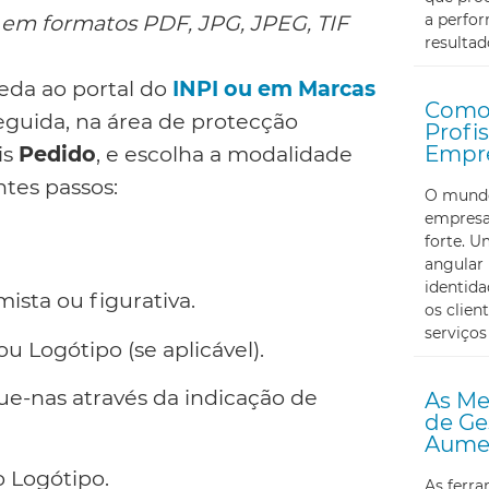
a perfor
 em formatos PDF, JPG, JPEG, TIF
resultad
eda ao portal do
INPI ou em Marcas
Como 
seguida, na área de protecção
Profi
Empr
is
Pedido
, e escolha a modalidade
ntes passos:
O mundo 
empresa
forte. U
angular 
identid
ista ou figurativa.
os clien
serviços
 Logótipo (se aplicável).
ue-nas através da indicação de
As Me
de Ge
Aumen
 Logótipo.
As ferr