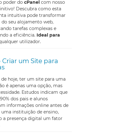
 o poder do
cPanel
com nosso
initivo! Descubra como esta
ta intuitiva pode transformar
o do seu alojamento web,
cando tarefas complexas e
do a eficiência.
Ideal para
qualquer utilizador.
Criar um Site para
as
 de hoje, ter um site para uma
não é apenas uma opção, mas
essidade. Estudos indicam que
90% dos pais e alunos
am informações online antes de
 uma instituição de ensino,
 a presença digital um fator
.