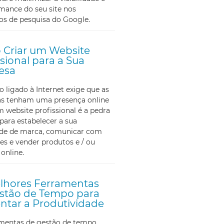
mance do seu site nos
os de pesquisa do Google.
Criar um Website
ssional para a Sua
esa
ligado à Internet exige que as
s tenham uma presença online
m website profissional é a pedra
para estabelecer a sua
ade de marca, comunicar com
tes e vender produtos e / ou
 online.
lhores Ferramentas
stão de Tempo para
tar a Produtividade
amentas de gestão de tempo