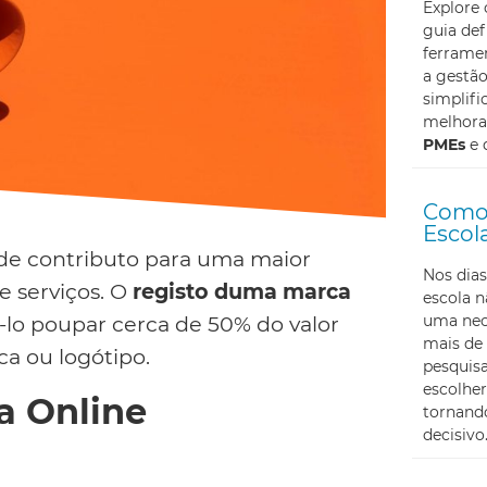
Explore
guia def
ferramen
a gestã
simplifi
melhoran
PMEs
e 
Como 
Escol
de contributo para uma maior
Nos dias
e serviços. O
registo duma marca
escola 
uma nec
á-lo poupar cerca de 50% do valor
mais de 
a ou logótipo.
pesquis
escolher
a Online
tornando
decisivo