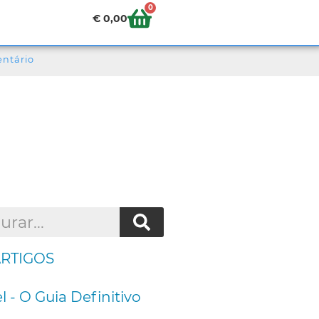
0
€
0,00
entário
ARTIGOS
l - O Guia Definitivo