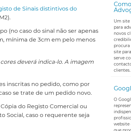
Como 
sto de Sinais distintivos do
Advo
M2).
Um site 
para ad
po (no caso do sinal não ser apenas
novos cl
m, mínima de 3cm em pelo menos
credibi
procura 
site pa
serve c
 cores deverá indica-lo. A imagem
contacto
clientes.
 inscritas no pedido, como por
Googl
 caso se trate de um pedido novo.
O Googl
, Cópia do Registo Comercial ou
represe
indispen
 Social, caso o requerente seja
profissi
website 
que proc