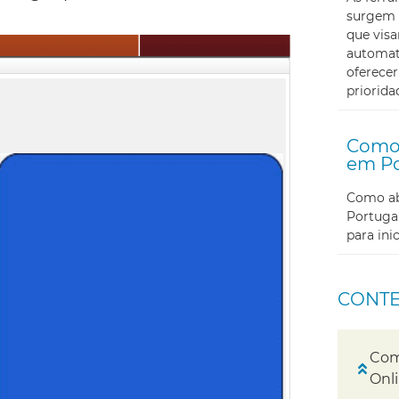
surgem 
que visa
automati
oferecer
priorida
Como 
em Po
Como abr
Portugal
para in
CONT
Com
Onl