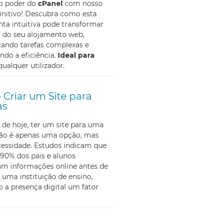
 o poder do
cPanel
com nosso
initivo! Descubra como esta
ta intuitiva pode transformar
o do seu alojamento web,
cando tarefas complexas e
do a eficiência.
Ideal para
qualquer utilizador.
Criar um Site para
as
 de hoje, ter um site para uma
não é apenas uma opção, mas
essidade. Estudos indicam que
90% dos pais e alunos
am informações online antes de
 uma instituição de ensino,
 a presença digital um fator
.