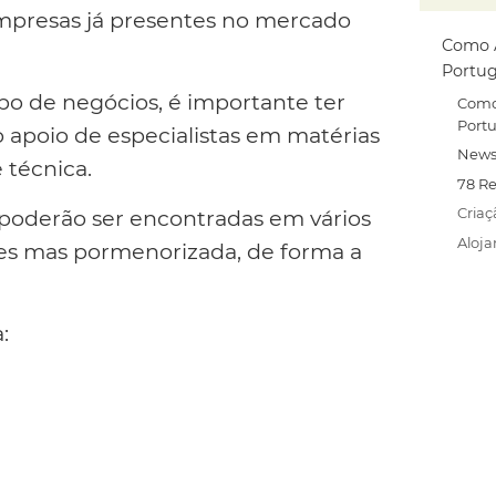
 empresas já presentes no mercado
Como 
Portug
ipo de negócios, é importante ter
Como
Port
o apoio de especialistas em matérias
News
 técnica.
78 R
Criaç
 poderão ser encontradas em vários
Aloj
ples mas pormenorizada, de forma a
: