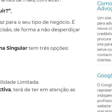
Como 
Advo
ir?”
,
Um site 
az para o seu tipo de negócio. É
para ad
novos cl
cisão, de forma a não desperdiçar
credibi
procura 
site pa
a Singular
tem três opções:
serve c
contacto
clientes.
Googl
lidade Limitada.
O Googl
ctiva
, terá de ter em atenção as
represe
indispen
profissi
website 
que proc