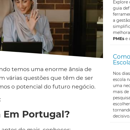
Explore
guia def
ferramen
a gestã
simplifi
melhoran
PMEs
e 
Como 
Escol
ando temos uma enorme ânsia de
Nos dias
em várias questões que têm de ser
escola 
uma nec
os o potencial do futuro negócio.
mais de 
pesquis
:
escolher
tornando
 Em Portugal?
decisivo
 antes de mais, conhecer: