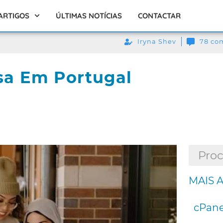
ARTIGOS
ÚLTIMAS NOTÍCIAS
CONTACTAR
Iryna Shev
78 co
a Em Portugal
MAIS 
cPane