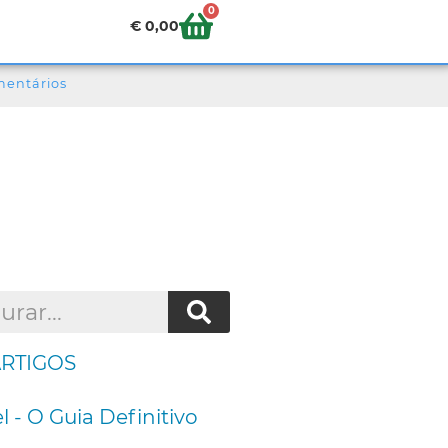
0
€
0,00
mentários
ARTIGOS
l - O Guia Definitivo