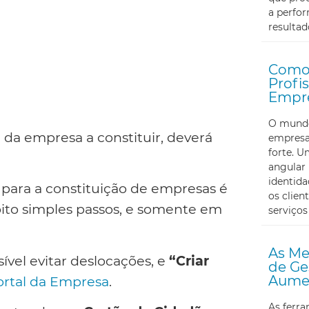
a perfor
resultad
Como 
Profi
Empr
O mundo 
a da empresa a constituir, deverá
empresa
forte. U
angular 
identid
para a constituição de empresas é
os clien
ito simples passos, e somente em
serviços
As Me
ível evitar deslocações, e
“Criar
de Ge
Aumen
rtal da Empresa
.
As ferr