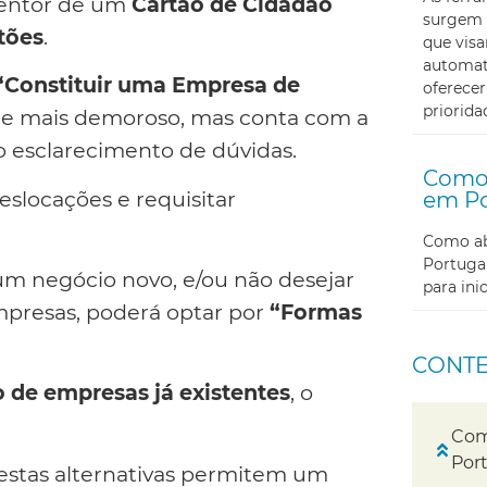
tentor de um
Cartão de Cidadão
surgem 
rtões
.
que visa
automati
“Constituir uma Empresa de
oferecer
priorida
o e mais demoroso, mas conta com a
o esclarecimento de dúvidas.
Como 
eslocações e requisitar
em Po
Como abr
Portugal
um negócio novo, e/ou não desejar
para in
empresas, poderá optar por
“Formas
CONT
o de empresas já existentes
, o
Com
Por
 estas alternativas permitem um