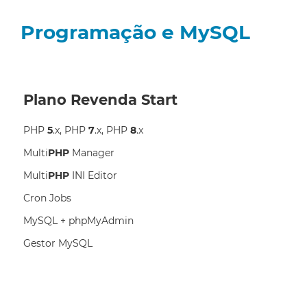
Programação e MySQL
Plano Revenda Start
PHP
5
.x, PHP
7
.x, PHP
8
.x
Multi
PHP
Manager
Multi
PHP
INI Editor
Cron Jobs
MySQL + phpMyAdmin
Gestor MySQL