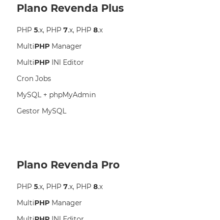
Plano Revenda Plus
PHP
5
.x, PHP
7
.x, PHP
8
.x
Multi
PHP
Manager
Multi
PHP
INI Editor
Cron Jobs
MySQL + phpMyAdmin
Gestor MySQL
Plano Revenda Pro
PHP
5
.x, PHP
7
.x, PHP
8
.x
Multi
PHP
Manager
Multi
PHP
INI Editor