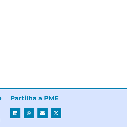
b
Partilha a PME
l