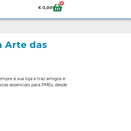
0
€
0,00
 Arte das
mpre à sua loja e traz amigos e
nicas essenciais para PMEs, desde