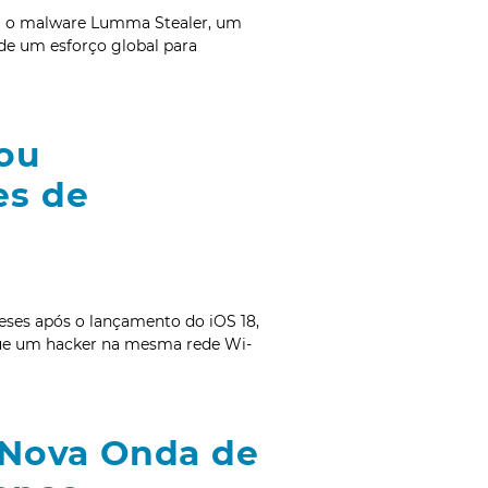
am o malware Lumma Stealer, um
 de um esforço global para
xou
es de
eses após o lançamento do iOS 18,
a que um hacker na mesma rede Wi-
a Nova Onda de