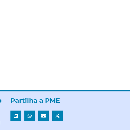
b
Partilha a PME
l