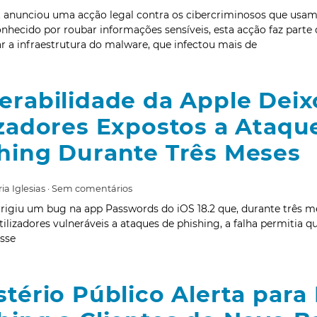
t anunciou uma acção legal contra os cibercriminosos que us
hecido por roubar informações sensíveis, esta acção faz parte
r a infraestrutura do malware, que infectou mais de
erabilidade da Apple Dei
izadores Expostos a Ataqu
hing Durante Três Meses
ia Iglesias
Sem comentários
rrigiu um bug na app Passwords do iOS 18.2 que, durante três m
tilizadores vulneráveis a ataques de phishing, a falha permiti
asse
stério Público Alerta par