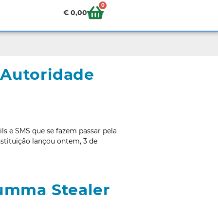
0
€
0,00
a Autoridade
ils e SMS que se fazem passar pela
stituição lançou ontem, 3 de
umma Stealer