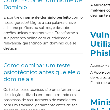
Como Escolher um Nome de
A Microsof
Domínio
malware con
desmantela
Encontre o
nome de domínio perfeito
com o
nosso gerador! Digite a sua palavra-chave,
adicione prefixos ou sufixos, e descubra
Vuln
opções únicas e memoráveis. Transforme a
sua presença online com criatividade e
Util
relevância, garantindo um domínio que se
destaca.
Phis
Como dominar um teste
Augusto Mar
psicotécnico antes que ele o
A Apple co
deixou os u
domine a si
Fi intercet
Os testes psicotécnicos são uma ferramenta
de seleção utilizada em todo o mundo em
Mini
processos de recrutamento de candidatos
para um trabalho, geralmente antes de ser