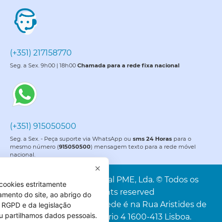
(+351) 217158770
Seg. a Sex. 9h00 | 18h00
Chamada para a rede fixa nacional
(+351) 915050500
Seg. a Sex. - Peça suporte via WhatsApp ou
sms 24 Horas
para o
mesmo número (
915050500
) mensagem texto para a rede móvel
nacional.
PME é uma marca da Portal PME, Lda. © Todos os
cookies estritamente
direitos reservados. All rights reserved
amento do site, ao abrigo do
Portal PME, Lda. A nossa sede é na Rua Aristides de
 do RGPD e da legislação
u partilhamos dados pessoais.
Sousa Mendes, 4C, Escritório 4 1600-413 Lisboa.