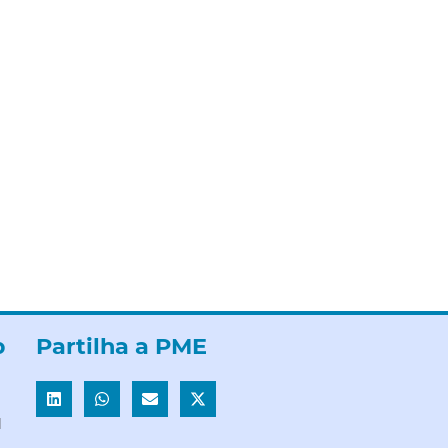
b
Partilha a PME
l