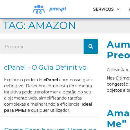
SERVIÇOS
TAG: AMAZON
Aume
Pre
cPanel - O Guia Definitivo
Celeste A. A.
Nos último
Explore o poder do
cPanel
com nosso guia
congestão n
definitivo! Descubra como esta ferramenta
objetos a o
intuitiva pode transformar a gestão do seu
alojamento web, simplificando tarefas
complexas e melhorando a eficiência.
Ideal
para PMEs
e qualquer utilizador.
Amaz
Me”