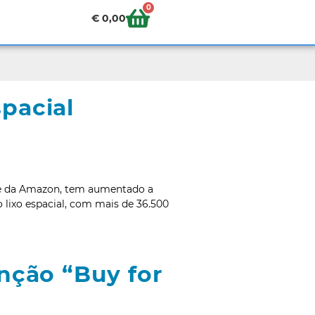
0
€
0,00
pacial
k e da Amazon, tem aumentado a
 lixo espacial, com mais de 36.500
ção “Buy for