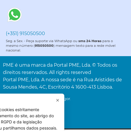
(+351) 915050500
Seg. a Sex. - Peça suporte via WhatsApp ou
sms 24 Horas
para o
mesmo número (
915050500
) mensagem texto para a rede móvel
nacional.
PME é uma marca da Portal PME, Lda. © Todos os
direitos reservados. All rights reserved
Portal PME, Lda. A nossa sede é na Rua Aristides de
Sousa Mendes, 4C, Escritório 4 1600-413 Lisboa.
* Acresce o IVA à taxa legal em vigor.
cookies estritamente
amento do site, ao abrigo do
 do RGPD e da legislação
u partilhamos dados pessoais.