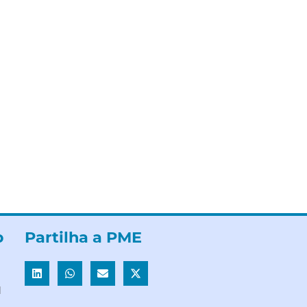
b
Partilha a PME
l