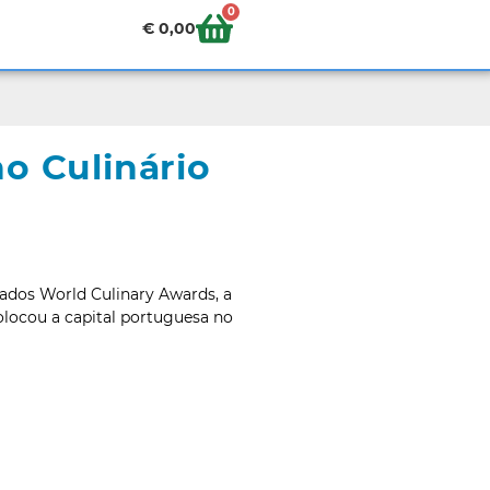
0
€
0,00
no Culinário
iados World Culinary Awards, a
colocou a capital portuguesa no