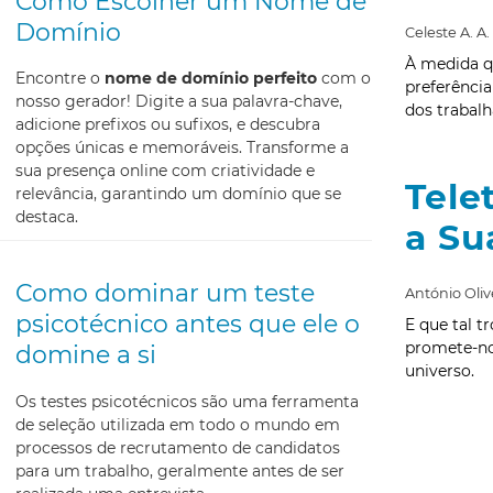
Como Escolher um Nome de
Domínio
Celeste A. A.
À medida q
Encontre o
nome de domínio perfeito
com o
preferência
nosso gerador! Digite a sua palavra-chave,
dos trabal
adicione prefixos ou sufixos, e descubra
opções únicas e memoráveis. Transforme a
sua presença online com criatividade e
Tele
relevância, garantindo um domínio que se
destaca.
a Su
Como dominar um teste
António Oliv
psicotécnico antes que ele o
E que tal t
promete-no
domine a si
universo.
Os testes psicotécnicos são uma ferramenta
de seleção utilizada em todo o mundo em
processos de recrutamento de candidatos
para um trabalho, geralmente antes de ser