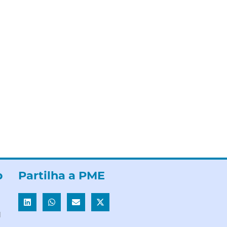
b
Partilha a PME
l