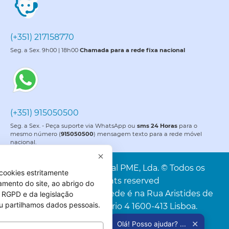
(+351) 217158770
Seg. a Sex. 9h00 | 18h00
Chamada para a rede fixa nacional
(+351) 915050500
Seg. a Sex. - Peça suporte via WhatsApp ou
sms 24 Horas
para o
mesmo número (
915050500
) mensagem texto para a rede móvel
nacional.
PME é uma marca da Portal PME, Lda. © Todos os
cookies estritamente
direitos reservados. All rights reserved
amento do site, ao abrigo do
Portal PME, Lda. A nossa sede é na Rua Aristides de
 do RGPD e da legislação
u partilhamos dados pessoais.
Sousa Mendes, 4C, Escritório 4 1600-413 Lisboa.
* Acresce o IVA à taxa legal em vigor.