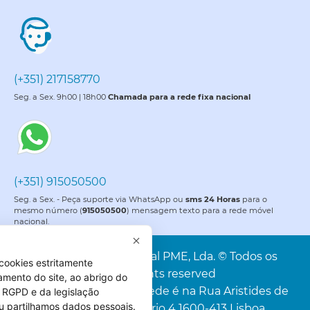
(+351) 217158770
Seg. a Sex. 9h00 | 18h00
Chamada para a rede fixa nacional
(+351) 915050500
Seg. a Sex. - Peça suporte via WhatsApp ou
sms 24 Horas
para o
mesmo número (
915050500
) mensagem texto para a rede móvel
nacional.
PME é uma marca da Portal PME, Lda. © Todos os
cookies estritamente
direitos reservados. All rights reserved
amento do site, ao abrigo do
Portal PME, Lda. A nossa sede é na Rua Aristides de
 do RGPD e da legislação
u partilhamos dados pessoais.
Sousa Mendes, 4C, Escritório 4 1600-413 Lisboa.