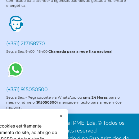
Certificado para atender a rigorosos padrões de gestão ambiental e
energética.
(+351) 217158770
Seg. a Sex. 9h00 | 18h00
Chamada para a rede fixa nacional
(+351) 915050500
Seg. a Sex. - Peça suporte via WhatsApp ou
sms 24 Horas
para o
mesmo número (
915050500
) mensagem texto para a rede móvel
nacional.
PME é uma marca da Portal PME, Lda. © Todos os
cookies estritamente
direitos reservados. All rights reserved
amento do site, ao abrigo do
Portal PME, Lda. A nossa sede é na Rua Aristides de
 do RGPD e da legislação