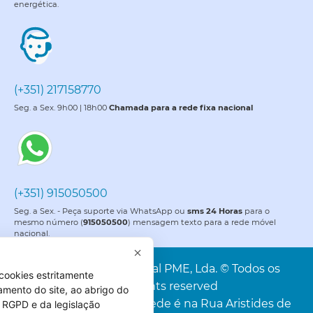
energética.
(+351) 217158770
Seg. a Sex. 9h00 | 18h00
Chamada para a rede fixa nacional
(+351) 915050500
Seg. a Sex. - Peça suporte via WhatsApp ou
sms 24 Horas
para o
mesmo número (
915050500
) mensagem texto para a rede móvel
nacional.
PME é uma marca da Portal PME, Lda. © Todos os
cookies estritamente
direitos reservados. All rights reserved
amento do site, ao abrigo do
Portal PME, Lda. A nossa sede é na Rua Aristides de
 do RGPD e da legislação