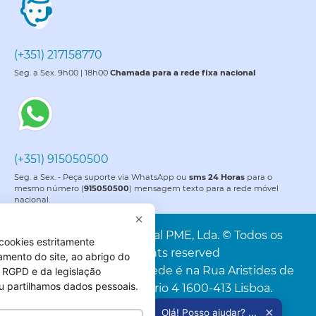
(+351) 217158770
Seg. a Sex. 9h00 | 18h00
Chamada para a rede fixa nacional
(+351) 915050500
Seg. a Sex. - Peça suporte via WhatsApp ou
sms 24 Horas
para o
mesmo número (
915050500
) mensagem texto para a rede móvel
nacional.
PME é uma marca da Portal PME, Lda. © Todos os
cookies estritamente
direitos reservados. All rights reserved
amento do site, ao abrigo do
Portal PME, Lda. A nossa sede é na Rua Aristides de
 do RGPD e da legislação
u partilhamos dados pessoais.
Sousa Mendes, 4C, Escritório 4 1600-413 Lisboa.
✕
Olá! Posso ajudar? ...