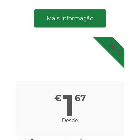
Mais Informação
- 20 %
Emails
x 5 GB Espaço
1
€
67
Desde