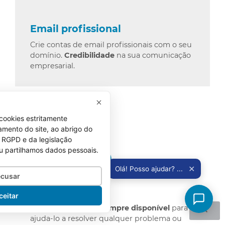
Email profissional
Crie contas de email profissionais com o seu
domínio.
Credibilidade
na sua comunicação
empresarial.
cookies estritamente
amento do site, ao abrigo do
 do RGPD e da legislação
u partilhamos dados pessoais.
✕
Olá! Posso ajudar? ...
cusar
Suporte técnico
ceitar
Equipa de suporte
sempre disponível
para
ajuda-lo a resolver qualquer problema ou