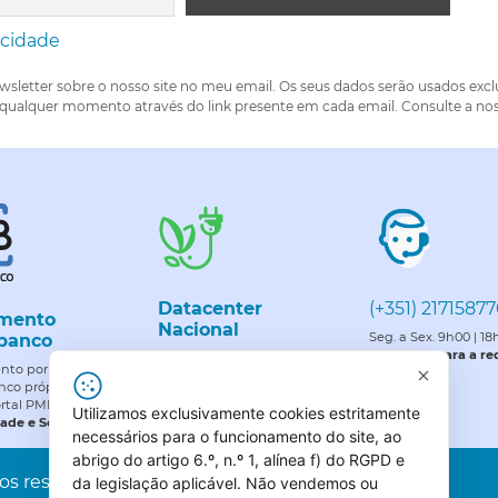
acidade
wsletter sobre o nosso site no meu email. Os seus dados serão usados exc
 qualquer momento através do link presente em cada email. Consulte a nos
Datacenter
(+351) 2171587
mento
Nacional
Seg. a Sex. 9h00 | 1
banco
Chamada para a red
Certificado para atender a
to por referência
nacional
rigorosos padrões de gestão
nco própria (ENT
ambiental e energética.
ortal PME, Lda.
Utilizamos exclusivamente cookies estritamente
dade e Segurança.
necessários para o funcionamento do site, ao
abrigo do artigo 6.º, n.º 1, alínea f) do RGPD e
s reservados. All rights reserved
da legislação aplicável. Não vendemos ou