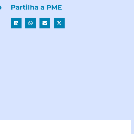
b
Partilha a PME
l