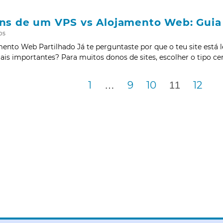
ns de um VPS vs Alojamento Web: Guia
os
ento Web Partilhado Já te perguntaste por que o teu site está l
 importantes? Para muitos donos de sites, escolher o tipo ce
1
9
10
12
…
11