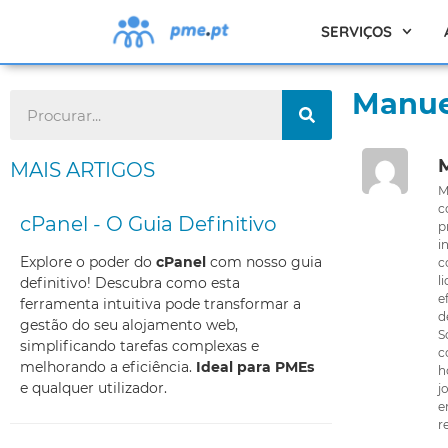
SERVIÇOS
Manue
MAIS ARTIGOS
M
c
cPanel - O Guia Definitivo
p
i
Explore o poder do
cPanel
com nosso guia
c
l
definitivo! Descubra como esta
e
ferramenta intuitiva pode transformar a
d
gestão do seu alojamento web,
S
simplificando tarefas complexas e
c
melhorando a eficiência.
Ideal para PMEs
h
e qualquer utilizador.
j
e
r