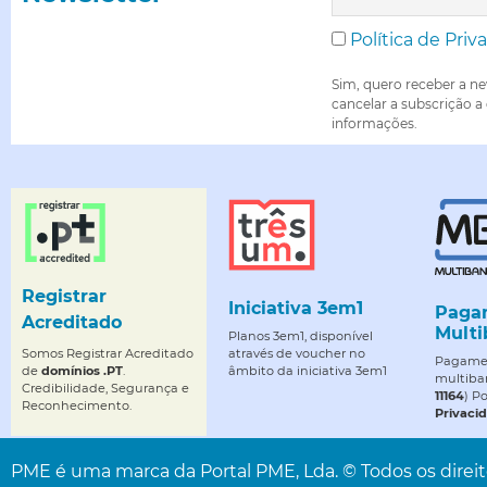
Política de Priv
Sim, quero receber a ne
cancelar a subscrição a
informações.
Registrar
Iniciativa 3em1
Paga
Acreditado
Multi
Planos 3em1, disponível
Somos Registrar Acreditado
através de voucher no
Pagamen
de
domínios .PT
.
âmbito da iniciativa 3em1
multiba
Credibilidade, Segurança e
11164
) P
Reconhecimento.
Privaci
PME é uma marca da Portal PME, Lda. © Todos os direito