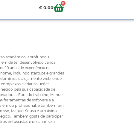
0
€
0,00
urso académico, aprofundou
ém de ter desenvolvido vários
de 10 anos de experiência na
enome, incluindo startups e grandes
 domínios e alojamento web, onde
 complexos e criar soluções
nhecido pela sua capacidade de
vadoras. Fora do trabalho, Manuel
as ferramentas de software e a
i além do profissional; é também um
disso, Manuel Sousa é um ávido
atégico. Também gosta de participar
s entusiastas e desafiar-se a