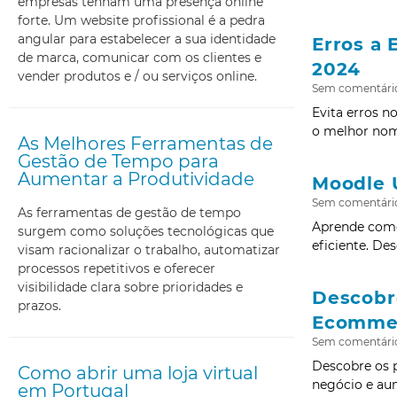
empresas tenham uma presença online
forte. Um website profissional é a pedra
angular para estabelecer a sua identidade
Erros a 
de marca, comunicar com os clientes e
2024
vender produtos e / ou serviços online.
Sem comentári
Evita erros n
o melhor nome
As Melhores Ferramentas de
Gestão de Tempo para
Aumentar a Produtividade
Moodle 
Sem comentári
As ferramentas de gestão de tempo
Aprende como
surgem como soluções tecnológicas que
eficiente. De
visam racionalizar o trabalho, automatizar
processos repetitivos e oferecer
visibilidade clara sobre prioridades e
Descobre
prazos.
Ecomme
Sem comentári
Descobre os p
Como abrir uma loja virtual
negócio e aum
em Portugal