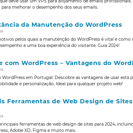
que deve usar um VPS para alojamento de emails profissionais.
o para melhorar o desempenho dos seus emails.
tância da Manutenção do WordPress
os
otivos pelos quais a manutenção do WordPress é vital e como i
sempenho e uma boa experiência do visitante. Guia 2024!
ite com WordPress – Vantagens do Word
os
m WordPress em Portugal: Descobre as vantagens de usar esta p
exibilidade e personalização. Ideal para qualquer projeto web!
is Ferramentas de Web Design de Sites 
os
rincipais ferramentas de web design de sites para 2024, incluin
ss, Adobe XD, Figma e muito mais.