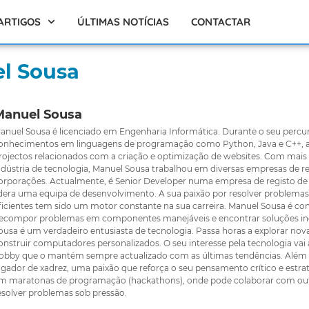
ARTIGOS
ÚLTIMAS NOTÍCIAS
CONTACTAR
l Sousa
Manuel Sousa
anuel Sousa é licenciado em Engenharia Informática. Durante o seu perc
onhecimentos em linguagens de programação como Python, Java e C++, al
rojectos relacionados com a criação e optimização de websites. Com mais 
ndústria de tecnologia, Manuel Sousa trabalhou em diversas empresas de r
orporações. Actualmente, é Senior Developer numa empresa de registo de
idera uma equipa de desenvolvimento. A sua paixão por resolver problemas
ficientes tem sido um motor constante na sua carreira. Manuel Sousa é co
ecompor problemas em componentes manejáveis e encontrar soluções ino
ousa é um verdadeiro entusiasta de tecnologia. Passa horas a explorar nov
onstruir computadores personalizados. O seu interesse pela tecnologia va
obby que o mantém sempre actualizado com as últimas tendências. Além 
ogador de xadrez, uma paixão que reforça o seu pensamento crítico e estr
m maratonas de programação (hackathons), onde pode colaborar com outro
esolver problemas sob pressão.