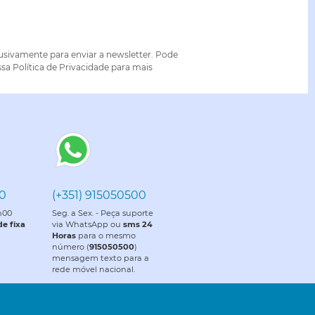
lusivamente para enviar a newsletter. Pode
sa Política de Privacidade para mais
70
(+351) 915050500
8h00
Seg. a Sex. - Peça suporte
e fixa
via WhatsApp ou
sms 24
Horas
para o mesmo
número (
915050500
)
mensagem texto para a
rede móvel nacional.