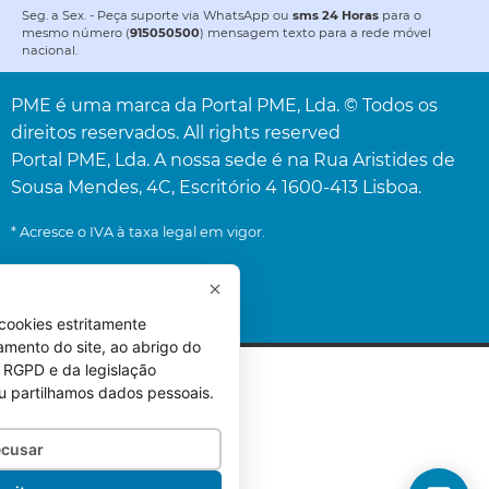
Seg. a Sex. - Peça suporte via WhatsApp ou
sms 24 Horas
para o
mesmo número (
915050500
) mensagem texto para a rede móvel
nacional.
PME é uma marca da Portal PME, Lda. © Todos os
direitos reservados. All rights reserved
Portal PME, Lda. A nossa sede é na Rua Aristides de
Sousa Mendes, 4C, Escritório 4 1600-413 Lisboa.
* Acresce o IVA à taxa legal em vigor.
cookies estritamente
amento do site, ao abrigo do
 do RGPD e da legislação
u partilhamos dados pessoais.
cusar