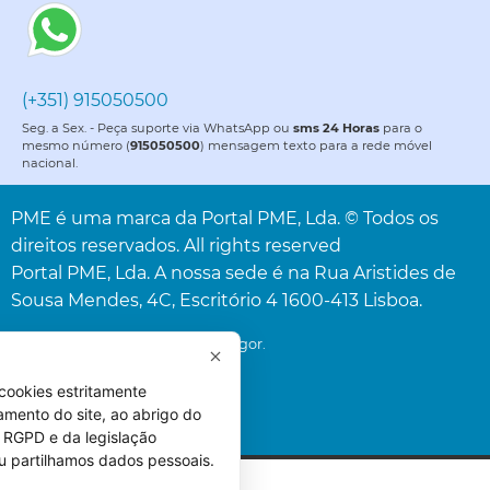
(+351) 915050500
Seg. a Sex. - Peça suporte via WhatsApp ou
sms 24 Horas
para o
mesmo número (
915050500
) mensagem texto para a rede móvel
nacional.
PME é uma marca da Portal PME, Lda. © Todos os
direitos reservados. All rights reserved
Portal PME, Lda. A nossa sede é na Rua Aristides de
Sousa Mendes, 4C, Escritório 4 1600-413 Lisboa.
* Acresce o IVA à taxa legal em vigor.
cookies estritamente
amento do site, ao abrigo do
 do RGPD e da legislação
u partilhamos dados pessoais.