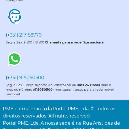
(+351) 217158770
Seg. a Sex. 9h00 | 18h00
Chamada para a rede fixa nacional
(+351) 915050500
Seg. a Sex. - Peça suporte via WhatsApp ou
sms 24 Horas
para o
mesmo número (
915050500
) mensagem texto para a rede móvel
nacional.
PME é uma marca da Portal PME, Lda. © Todos os
direitos reservados. All rights reserved
Portal PME, Lda. A nossa sede é na Rua Aristides de