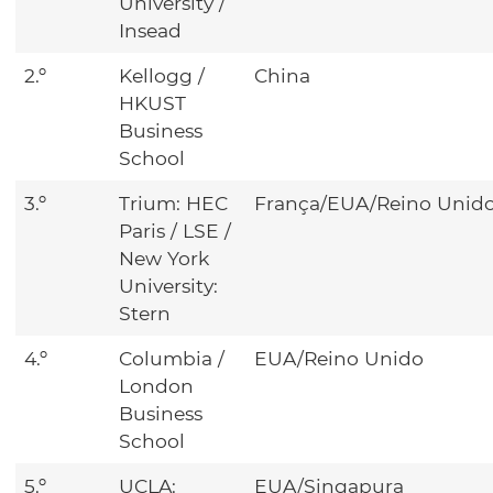
University /
Insead
2.º
Kellogg /
China
HKUST
Business
School
3.º
Trium: HEC
França/EUA/Reino Unid
Paris / LSE /
New York
University:
Stern
4.º
Columbia /
EUA/Reino Unido
London
Business
School
5.º
UCLA:
EUA/Singapura