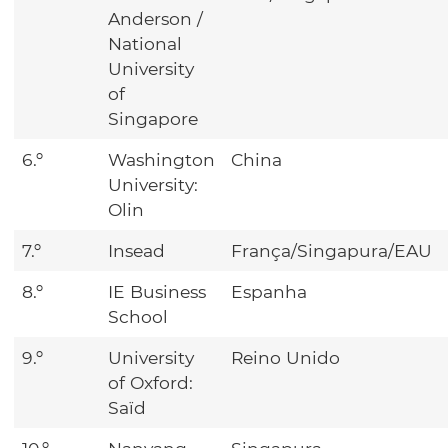
Anderson /
National
University
of
Singapore
6.º
Washington
China
University:
Olin
7.º
Insead
França/Singapura/EAU
8.º
IE Business
Espanha
School
9.º
University
Reino Unido
of Oxford:
Saïd