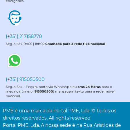
energética.
(+351) 217158770
Seg. a Sex. 9h00 | 18h00
Chamada para a rede fixa nacional
(+351) 915050500
Seg. a Sex. - Peça suporte via WhatsApp ou
sms 24 Horas
para o
mesmo número (
915050500
) mensagem texto para a rede móvel
nacional.
PME é uma marca da Portal PME, Lda. © Todos os
direitos reservados. All rights reserved
Portal PME, Lda. A nossa sede é na Rua Aristides de