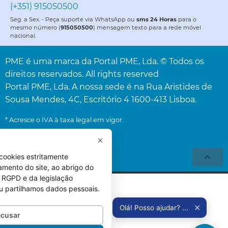
(+351) 915050500
Seg. a Sex. - Peça suporte via WhatsApp ou
sms 24 Horas
para o
mesmo número (
915050500
) mensagem texto para a rede móvel
nacional.
PME é uma marca da Portal PME, Lda. © Todos os
direitos reservados. All rights reserved
Portal PME, Lda. A nossa sede é na Rua Aristides de
Sousa Mendes, 4C, Escritório 4 1600-413 Lisboa.
* Acresce o IVA à taxa legal em vigor.
cookies estritamente
amento do site, ao abrigo do
 do RGPD e da legislação
u partilhamos dados pessoais.
✕
Olá! Posso ajudar? ...
cusar