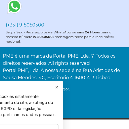
(+351) 915050500
Seg. a Sex. - Peça suporte via WhatsApp ou
sms 24 Horas
para o
mesmo número (
915050500
) mensagem texto para a rede móvel
nacional.
PME é uma marca da Portal PME, Lda. © Todos os
direitos reservados. All rights reserved
Portal PME, Lda. A nossa sede é na Rua Aristides de
Sousa Mendes, 4C, Escritório 4 1600-413 Lisboa.
* Acresce o IVA à taxa legal em vigor.
cookies estritamente
amento do site, ao abrigo do
 do RGPD e da legislação
u partilhamos dados pessoais.