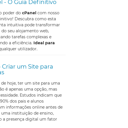
l - O Guia Definitivo
 o poder do
cPanel
com nosso
initivo! Descubra como esta
ta intuitiva pode transformar
o do seu alojamento web,
cando tarefas complexas e
do a eficiência.
Ideal para
qualquer utilizador.
Criar um Site para
as
 de hoje, ter um site para uma
não é apenas uma opção, mas
essidade. Estudos indicam que
90% dos pais e alunos
am informações online antes de
 uma instituição de ensino,
 a presença digital um fator
.