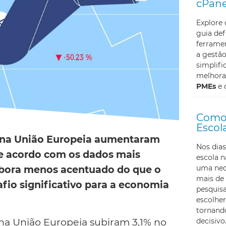
cPane
Explore
guia def
ferramen
a gestã
simplifi
melhoran
PMEs
e 
Como 
Escol
s na União Europeia aumentaram
Nos dias
de acordo com os dados mais
escola 
uma nec
embora menos acentuado do que o
mais de 
afio significativo para a economia
pesquis
escolher
tornando
s na União Europeia subiram 3,1% no
decisivo