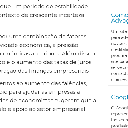
gue um período de estabilidade
Como 
ntexto de crescente incerteza
Advo
Um site 
 por uma combinação de fatores
para ad
novos cl
ividade económica, a pressão
credibi
económicas anteriores. Além disso, o
procura 
o e o aumento das taxas de juros
site pa
serve c
ção das finanças empresariais.
contacto
clientes.
atentos ao aumento das falências,
io para ajudar as empresas a
Googl
ários de economistas sugerem que a
O Googl
ulo e apoio ao setor empresarial
represe
indispen
profissi