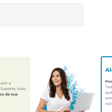
A
Pr
onam e
Tod
 Suporte, tudo
que
os da sua
pre
suc