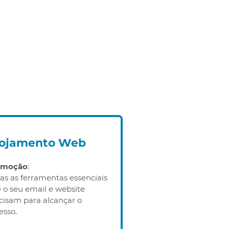
lojamento Web
omoção
:
as as ferramentas essenciais
 o seu email e website
cisam para alcançar o
esso.