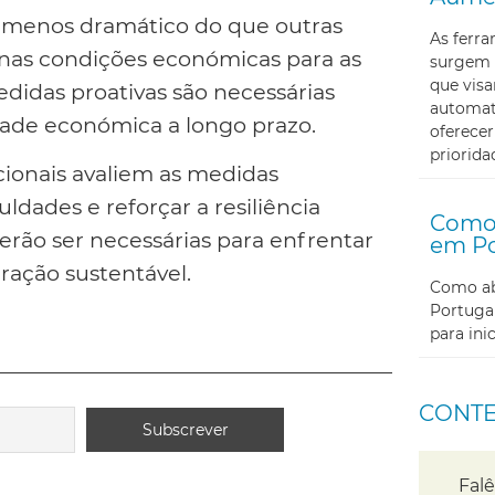
a menos dramático do que outras
As ferr
e nas condições económicas para as
surgem 
que visa
didas proativas são necessárias
automati
idade económica a longo prazo.
oferecer
priorida
cionais avaliem as medidas
ldades e reforçar a resiliência
Como 
erão ser necessárias para enfrentar
em Po
ração sustentável.
Como abr
Portugal
para in
CONT
Falê