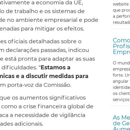
ativamente a economia da UE,
website 
 de trabalho e os sistemas de
que proc
a perfor
dade no ambiente empresarial e pode
resultad
enadas para mitigar os efeitos.
Como 
s oficiais detalhadas sobre o
Profi
em declarações passadas, indicou
Empr
e está pronta para adaptar as suas
O mundo 
dificuldades. “
Estamos a
empresa
forte. U
cas e a discutir medidas para
angular 
um porta-voz da Comissão.
identid
os clien
que os aumentos significativos
serviços
como a crise financeira global de
aca a necessidade de vigilância
As Me
de Ge
ades adicionais.
Aumen