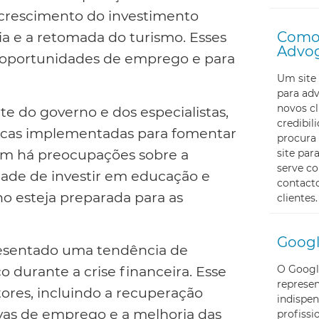
 crescimento do investimento
Como 
ia e a retomada do turismo. Esses
Advo
s oportunidades de emprego e para
Um site 
para ad
novos cl
te do governo e dos especialistas,
credibi
ticas implementadas para fomentar
procura 
ém há preocupações sobre a
site pa
serve c
dade de investir em educação e
contacto
ho esteja preparada para as
clientes.
Googl
esentado uma tendência de
O Googl
o durante a crise financeira. Esse
represe
ores, incluindo a recuperação
indispen
vas de emprego e a melhoria das
profissi