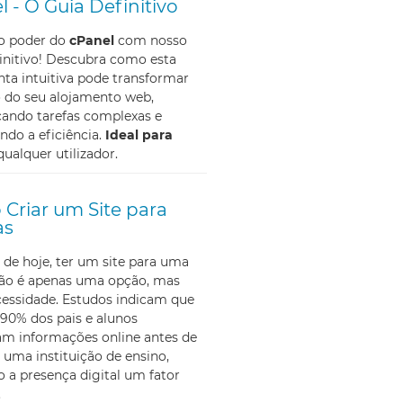
l - O Guia Definitivo
 o poder do
cPanel
com nosso
initivo! Descubra como esta
ta intuitiva pode transformar
o do seu alojamento web,
cando tarefas complexas e
do a eficiência.
Ideal para
qualquer utilizador.
Criar um Site para
as
 de hoje, ter um site para uma
não é apenas uma opção, mas
essidade. Estudos indicam que
90% dos pais e alunos
am informações online antes de
 uma instituição de ensino,
 a presença digital um fator
.