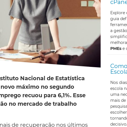
cPane
Explore
guia def
ferramen
a gestã
simplifi
melhoran
PMEs
e 
Como 
Escol
tituto Nacional de Estatística
Nos dias
m novo máximo no segundo
escola 
uma nec
emprego recuou para 6,1%. Esse
mais de 
ção no mercado de trabalho
pesquis
escolher
tornando
ais de recuperação nos últimos
decisivo