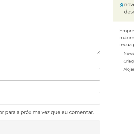
nov
des
Empre
máxim
recua 
News
Criaç
Aloj
or para a próxima vez que eu comentar.