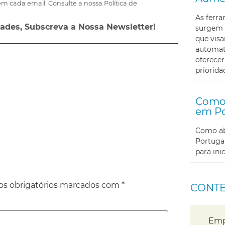
m cada email. Consulte a nossa Política de
As ferr
ades, Subscreva a Nossa Newsletter!
surgem 
que visa
automati
oferecer
priorida
Como 
em Po
Como abr
Portugal
para in
s obrigatórios marcados com
*
CONT
Emp