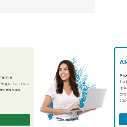
A
Pr
onam e
Tod
 Suporte, tudo
que
os da sua
pre
suc