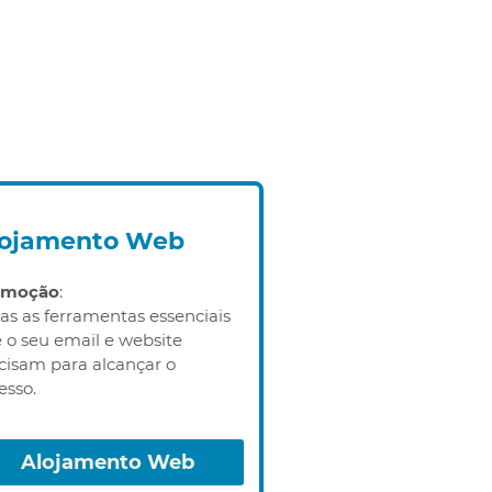
lojamento Web
omoção
:
as as ferramentas essenciais
 o seu email e website
cisam para alcançar o
esso.
Alojamento Web