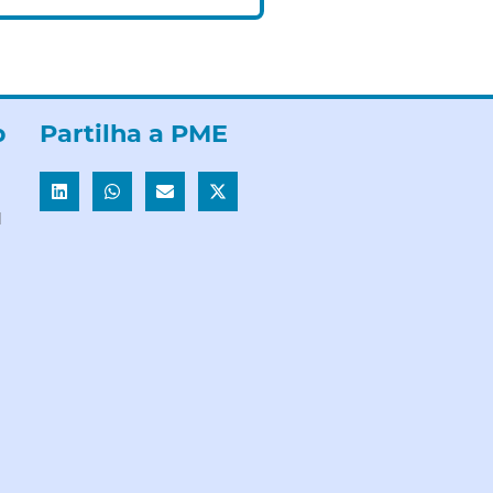
b
Partilha a PME
l