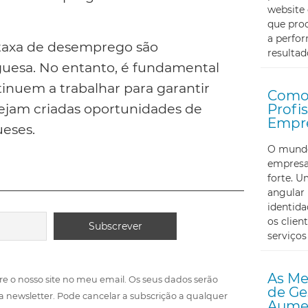
website 
que proc
a perfor
taxa de desemprego são
resultad
guesa. No entanto, é fundamental
inuem a trabalhar para garantir
Como 
sejam criadas oportunidades de
Profi
Empr
eses.
O mundo 
empresa
forte. U
angular 
identid
os clien
serviços
As Me
re o nosso site no meu email. Os seus dados serão
de Ge
a newsletter. Pode cancelar a subscrição a qualquer
Aumen