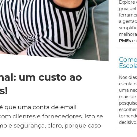
Explore
guia def
ferramen
a gestã
simplifi
melhoran
PMEs
e 
Como 
Escol
nal: um custo ao
Nos dias
escola 
s!
uma nec
mais de 
pesquis
 é que uma conta de email
escolher
om clientes e fornecedores. Isto se
tornando
decisivo
smo e segurança, claro, porque caso