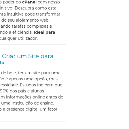
 o poder do
cPanel
com nosso
initivo! Descubra como esta
ta intuitiva pode transformar
o do seu alojamento web,
cando tarefas complexas e
do a eficiência.
Ideal para
qualquer utilizador.
Criar um Site para
as
 de hoje, ter um site para uma
não é apenas uma opção, mas
essidade. Estudos indicam que
90% dos pais e alunos
am informações online antes de
 uma instituição de ensino,
 a presença digital um fator
.