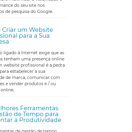
mance do seu site nos
os de pesquisa do Google.
Criar um Website
ssional para a Sua
esa
ligado à Internet exige que as
s tenham uma presença online
m website profissional é a pedra
para estabelecer a sua
ade de marca, comunicar com
tes e vender produtos e / ou
 online.
lhores Ferramentas
stão de Tempo para
tar a Produtividade
amentas de gestão de tempo