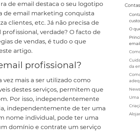
ra de email destaca o seu logotipo
Contas
a de email marketing conquista
Conta
custo
za clientes, etc. Já não precisa de
O que
profissional, verdade? O facto de
Princ
égias de vendas, é tudo o que
email
este artigo.
Como 
Cuida
mail profissional?
da e
Como 
a vez mais a ser utilizado como
adeq
íveis destes serviços, permitem que
News
Uma 
com. Por isso, independentemente
Criaç
ria, independentemente de ter uma
Aloj
 nome individual, pode ter uma
 um domínio e contrate um serviço