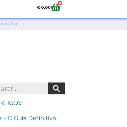
0
€
0,00
mentário
ARTIGOS
l - O Guia Definitivo