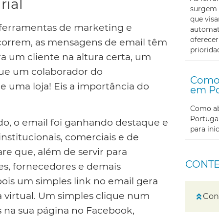
rial
surgem 
que visa
 ferramentas de marketing e
automati
oferecer
 correm, as mensagens de email têm
priorida
ra um cliente na altura certa, um
que um colaborador do
Como 
uma loja! Eis a importância do
em Po
Como abr
Portugal
o, o email foi ganhando destaque e
para in
nstitucionais, comerciais e de
re que, além de servir para
CONT
tes, fornecedores e demais
pois um simples link no email gera
a virtual. Um simples clique num
Cont
es na sua página no Facebook,