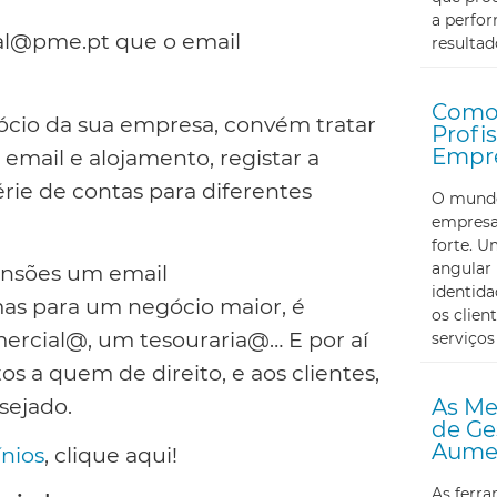
a perfor
ial@pme.pt que o email
resultad
Como 
cio da sua empresa, convém tratar
Profi
Empr
 email e alojamento, registar a
ie de contas para diferentes
O mundo 
empresa
forte. U
angular 
nsões um email
identid
as para um negócio maior, é
os clien
rcial@, um tesouraria@… E por aí
serviços
tos a quem de direito, e aos clientes,
sejado.
As Me
de Ge
Aumen
nios
, clique aqui!
As ferr