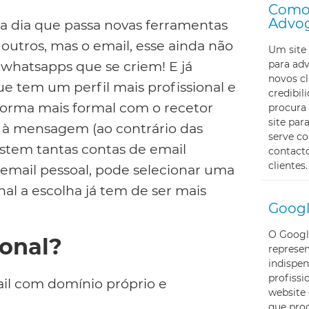
Como 
Advo
ada dia que passa novas ferramentas
 outros, mas o email, esse ainda não
Um site 
para ad
e whatsapps que se criem! E já
novos cl
 tem um perfil mais profissional e
credibi
orma mais formal com o recetor
procura 
site pa
l à mensagem (ao contrário das
serve c
xistem tantas contas de email
contacto
clientes.
o email pessoal, pode selecionar uma
nal a escolha já tem de ser mais
Googl
O Googl
ional?
represe
indispen
profissi
il com domínio próprio e
website 
que proc