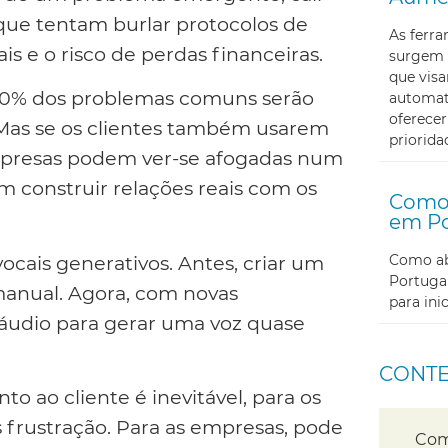
ue tentam burlar protocolos de
As ferr
 e o risco de perdas financeiras.
surgem 
que visa
, 80% dos problemas comuns serão
automati
oferecer
 Mas se os clientes também usarem
priorida
empresas podem ver-se afogadas num
m construir relações reais com os
Como 
em Po
Como abr
ocais generativos. Antes, criar um
Portugal
 manual. Agora, com novas
para in
 áudio para gerar uma voz quase
CONT
o ao cliente é inevitável, para os
s frustração. Para as empresas, pode
Com