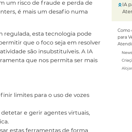
m um risco de fraude e perda de
IA p
centers, é mais um desafio numa
Ate
Como o
 regulada, esta tecnologia pode
para V
 permitir que o foco seja em resolver
Atend
ividade são insubstituíveis. A IA
News
rramenta que nos permita ser mais
Criaç
Aloj
inir limites para o uso de vozes
 detetar e gerir agentes virtuais,
ca.
 usar estas ferramentas de forma