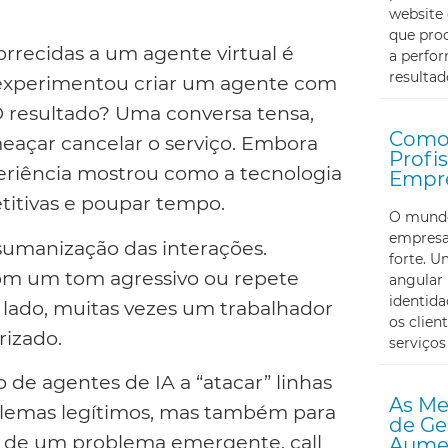
website 
que proc
rrecidas a um agente virtual é
a perfor
resultad
, experimentou criar um agente com
 O resultado? Uma conversa tensa,
Como 
eaçar cancelar o serviço. Embora
Profi
periência mostrou como a tecnologia
Empr
titivas e poupar tempo.
O mundo 
empresa
sumanização das interações.
forte. U
om um tom agressivo ou repete
angular 
identid
lado, muitas vezes um trabalhador
os clien
rizado.
serviços
de agentes de IA a “atacar” linhas
As Me
roblemas legítimos, mas também para
de Ge
s de um problema emergente, call
Aumen