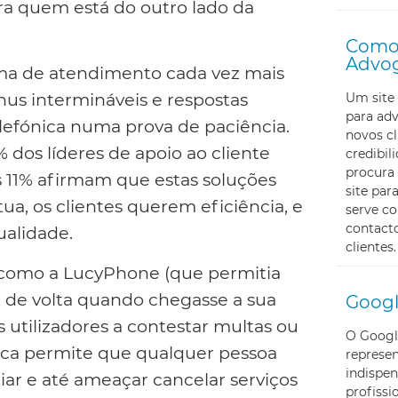
a quem está do outro lado da
Como 
Advo
ma de atendimento cada vez mais
us intermináveis e respostas
Um site 
para ad
efónica numa prova de paciência.
novos cl
dos líderes de apoio ao cliente
credibi
procura 
s 11% afirmam que estas soluções
site pa
a, os clientes querem eficiência, e
serve c
contacto
ualidade.
clientes.
 como a LucyPhone (que permitia
 de volta quando chegasse a sua
Googl
 utilizadores a contestar multas ou
O Googl
gica permite que qualquer pessoa
represe
indispen
ciar e até ameaçar cancelar serviços
profissi