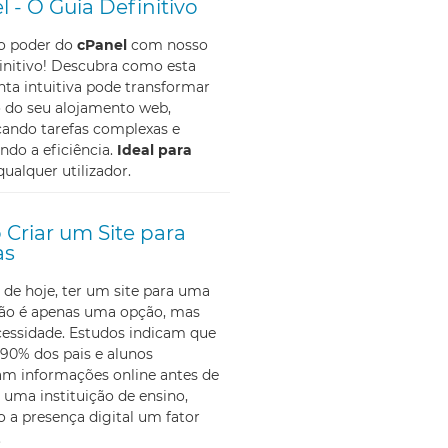
l - O Guia Definitivo
 o poder do
cPanel
com nosso
initivo! Descubra como esta
ta intuitiva pode transformar
o do seu alojamento web,
cando tarefas complexas e
do a eficiência.
Ideal para
qualquer utilizador.
Criar um Site para
as
 de hoje, ter um site para uma
não é apenas uma opção, mas
essidade. Estudos indicam que
90% dos pais e alunos
am informações online antes de
 uma instituição de ensino,
 a presença digital um fator
.