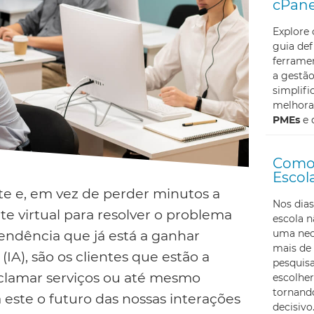
cPane
Explore
guia def
ferramen
a gestã
simplifi
melhoran
PMEs
e 
Como 
Escol
nte e, em vez de perder minutos a
Nos dias
 virtual para resolver o problema
escola 
uma nec
 tendência que já está a ganhar
mais de 
(IA), são os clientes que estão a
pesquis
eclamar serviços ou até mesmo
escolher
tornando
 este o futuro das nossas interações
decisivo