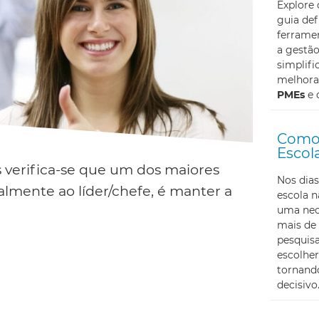
Explore
guia def
ferramen
a gestã
simplifi
melhoran
PMEs
e 
Como 
Escol
 verifica-se que um dos maiores
Nos dias
almente ao líder/chefe, é manter a
escola 
uma nec
mais de 
pesquis
escolher
tornando
decisivo