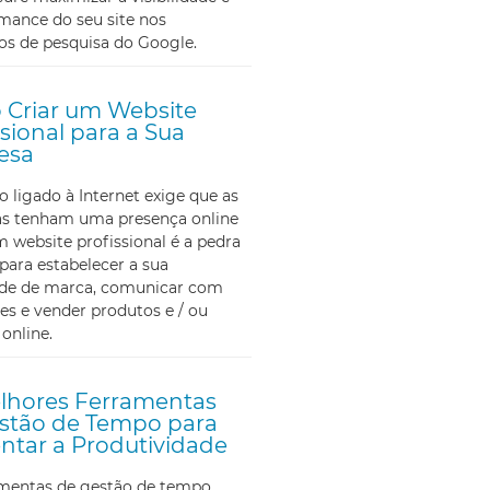
mance do seu site nos
os de pesquisa do Google.
Criar um Website
ssional para a Sua
esa
ligado à Internet exige que as
s tenham uma presença online
m website profissional é a pedra
para estabelecer a sua
ade de marca, comunicar com
tes e vender produtos e / ou
 online.
lhores Ferramentas
stão de Tempo para
tar a Produtividade
amentas de gestão de tempo