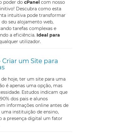
 o poder do
cPanel
com nosso
initivo! Descubra como esta
ta intuitiva pode transformar
o do seu alojamento web,
cando tarefas complexas e
do a eficiência.
Ideal para
qualquer utilizador.
Criar um Site para
as
 de hoje, ter um site para uma
não é apenas uma opção, mas
essidade. Estudos indicam que
90% dos pais e alunos
am informações online antes de
 uma instituição de ensino,
 a presença digital um fator
.