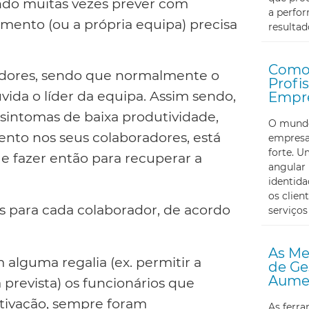
ndo muitas vezes prever com
a perfor
ento (ou a própria equipa) precisa
resultad
Como 
radores, sendo que normalmente o
Profi
ida o líder da equipa. Assim sendo,
Empr
sintomas de baixa produtividade,
O mundo 
mento nos seus colaboradores, está
empresa
forte. U
e fazer então para recuperar a
angular 
identid
os clien
s para cada colaborador, de acordo
serviços
As Me
lguma regalia (ex. permitir a
de Ge
Aumen
 prevista) os funcionários que
tivação, sempre foram
As ferr