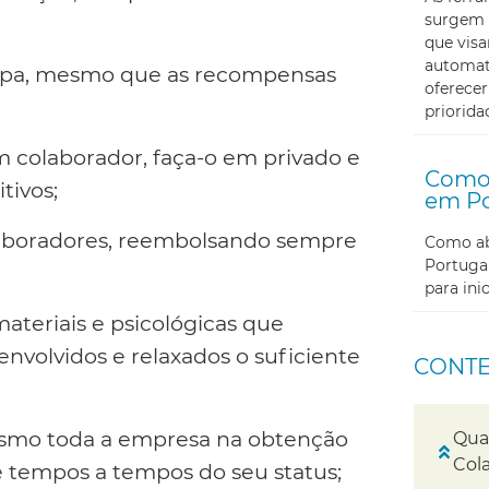
surgem 
que visa
automati
ipa, mesmo que as recompensas
oferecer
priorida
um colaborador, faça-o em privado e
Como 
tivos;
em Po
laboradores, reembolsando sempre
Como abr
Portugal
para in
materiais e psicológicas que
nvolvidos e relaxados o suficiente
CONT
esmo toda a empresa na obtenção
Qua
Col
e tempos a tempos do seu status;