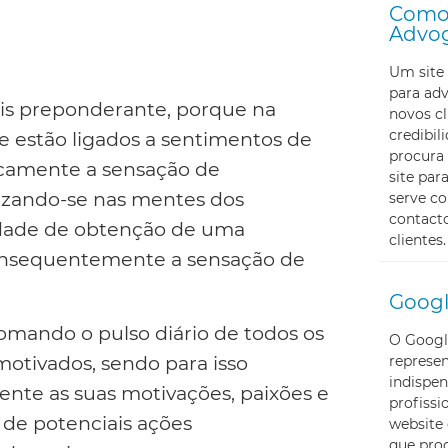
Como 
Advo
Um site 
para ad
ais preponderante, porque na
novos cl
credibi
e estão ligados a sentimentos de
procura 
icamente a sensação de
site pa
tizando-se nas mentes dos
serve c
contacto
lidade de obtenção de uma
clientes.
onsequentemente a sensação de
Googl
tomando o pulso diário de todos os
O Googl
otivados, sendo para isso
represe
indispen
nte as suas motivações, paixões e
profissi
 de potenciais ações
website 
que proc