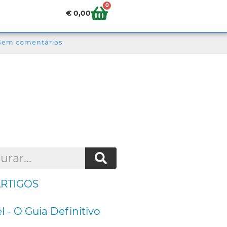
0
€
0,00
Sem comentários
ARTIGOS
l - O Guia Definitivo