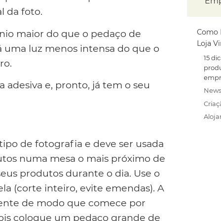
Emp
l da foto.
Como F
ínio maior do que o pedaço de
Loja V
rá uma luz menos intensa do que o
15 di
ro.
produ
empr
 adesiva e, pronto, já tem o seu
News
Criaç
Aloj
tipo de fotografia e deve ser usada
dutos numa mesa o mais próximo de
 seus produtos durante o dia. Use o
la (corte inteiro, evite emendas). A
ciente de modo que comece por
epois coloque um pedaço grande de