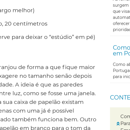
surgem 
largo melhor)
que visa
automati
o, 20 centímetros
oferecer
priorida
ve para deixar o “estúdio” em pé)
Como 
em Po
Como abr
ranjou de forma a que fique maior
Portugal
exagere no tamanho senão depois
para in
dade. A ideia é que as paredes
ntre luz, como se fosse uma janela.
CONT
 sua caixa de papelão existam
apenas com uma já é possível
Com
a lado também funciona bem. Outro
Para
 papelão em branco para o tom da