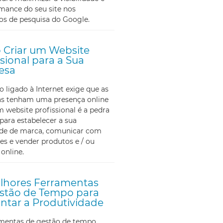
mance do seu site nos
os de pesquisa do Google.
Criar um Website
ssional para a Sua
esa
ligado à Internet exige que as
s tenham uma presença online
m website profissional é a pedra
para estabelecer a sua
ade de marca, comunicar com
tes e vender produtos e / ou
 online.
lhores Ferramentas
stão de Tempo para
tar a Produtividade
amentas de gestão de tempo