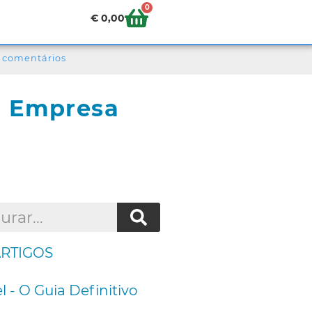
0
€
0,00
 comentários
a Empresa
ARTIGOS
l - O Guia Definitivo