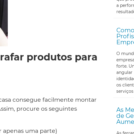
a perfor
resultad
Como 
Profi
Empr
O mundo 
rafar produtos para
empresa
forte. U
angular 
identid
os clien
serviços
 casa consegue facilmente montar
Assim, procure os seguintes
As Me
de Ge
Aumen
ar apenas uma parte)
As ferr