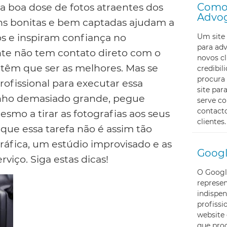
Como 
a boa dose de fotos atraentes dos
Advo
ens bonitas e bem captadas ajudam a
s e inspiram confiança no
Um site 
para ad
te não tem contato direto com o
novos cl
s têm que ser as melhores. Mas se
credibi
procura 
ofissional para executar essa
site pa
anho demasiado grande, pegue
serve c
contacto
mo a tirar as fotografias aos seus
clientes.
 que essa tarefa não é assim tão
ráfica, um estúdio improvisado e as
Googl
viço. Siga estas dicas!
O Googl
represe
indispen
profissi
website 
que proc