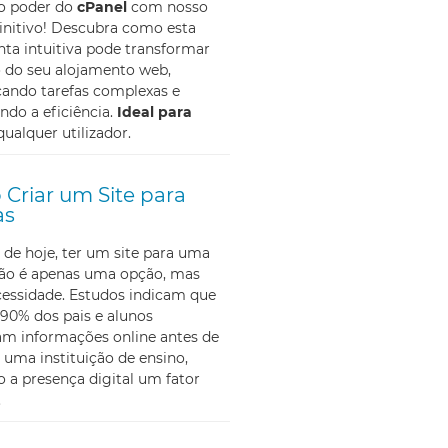
 o poder do
cPanel
com nosso
initivo! Descubra como esta
ta intuitiva pode transformar
o do seu alojamento web,
cando tarefas complexas e
do a eficiência.
Ideal para
qualquer utilizador.
Criar um Site para
as
 de hoje, ter um site para uma
não é apenas uma opção, mas
essidade. Estudos indicam que
90% dos pais e alunos
am informações online antes de
 uma instituição de ensino,
 a presença digital um fator
.