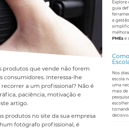
Explore
guia def
ferramen
a gestã
simplifi
melhoran
PMEs
e 
Como 
Escol
 dos produtos que vende não forem
Nos dias
dos consumidores. Interessa-lhe
escola 
uma nec
ecorrer a um profissional? Não é
mais de 
ráfica, paciência, motivação e
pesquis
ste artigo.
escolher
tornando
us produtos no site da sua empresa
decisivo
um fotógrafo profissional, é