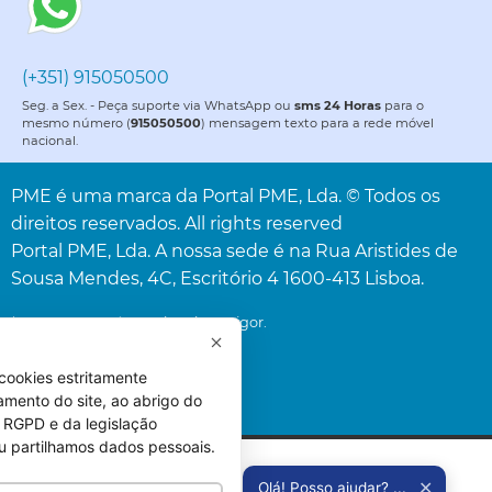
(+351) 915050500
Seg. a Sex. - Peça suporte via WhatsApp ou
sms 24 Horas
para o
mesmo número (
915050500
) mensagem texto para a rede móvel
nacional.
PME é uma marca da Portal PME, Lda. © Todos os
direitos reservados. All rights reserved
Portal PME, Lda. A nossa sede é na Rua Aristides de
Sousa Mendes, 4C, Escritório 4 1600-413 Lisboa.
* Acresce o IVA à taxa legal em vigor.
cookies estritamente
amento do site, ao abrigo do
 do RGPD e da legislação
u partilhamos dados pessoais.
✕
Olá! Posso ajudar? ...