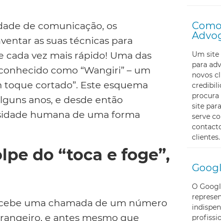
Como 
idade de comunicação, os
Advo
ventar as suas técnicas para
 e cada vez mais rápido! Uma das
Um site 
para ad
, conhecido como “Wangiri” – um
novos cl
m toque cortado”. Este esquema
credibi
procura 
alguns anos, e desde então
site pa
osidade humana de uma forma
serve c
contacto
clientes.
pe do “toca e foge”,
Googl
O Googl
represe
a recebe uma chamada de um número
indispen
angeiro, e antes mesmo que
profissi