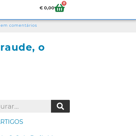
0
€
0,00
Sem comentários
raude, o
ARTIGOS