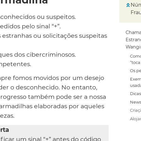
Núm
Fra
conhecidos ou suspeitos.
didos pelo sinal “+”.
Chama
stranhas ou solicitações suspeitas
Estran
Wangir
ques dos cibercriminosos.
Como
“toca
mpetentes.
Os pe
empre fomos movidos por um desejo
Exem
usada
nder o desconhecido. No entanto,
Dicas
progresso também pode ser a nossa
News
 armadilhas elaboradas por aqueles
Criaç
ezas.
Aloj
rta
icar um sinal “+” antes do código