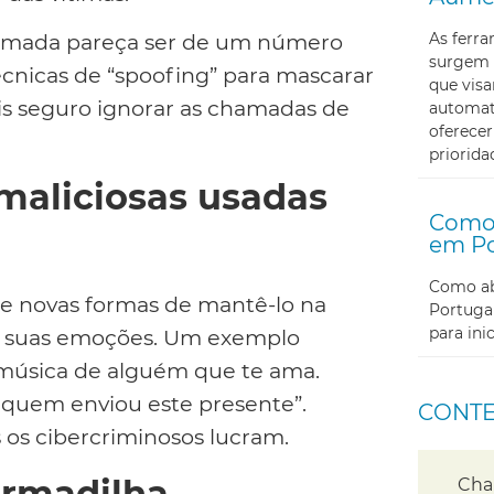
As ferr
amada pareça ser de um número
surgem 
técnicas de “spoofing” para mascarar
que visa
s seguro ignorar as chamadas de
automati
oferecer
priorida
aliciosas usadas
Como 
em Po
Como abr
de novas formas de mantê-lo na
Portugal
para in
 as suas emoções. Um exemplo
música de alguém que te ama.
á quem enviou este presente”.
CONT
 os cibercriminosos lucram.
 armadilha
Cha