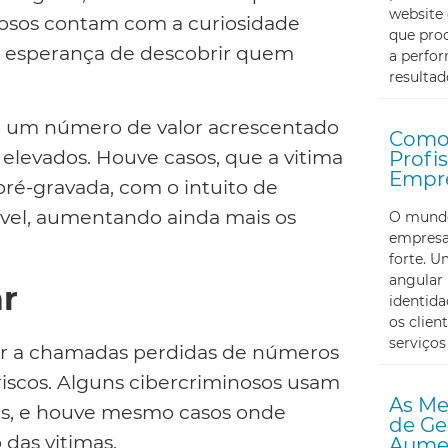
website 
inosos contam com a curiosidade
que proc
 na esperança de descobrir quem
a perfor
resultad
para um número de valor acrescentado
Como 
elevados. Houve casos, que a vitima
Profi
Empr
ré-gravada, com o intuito de
ível, aumentando ainda mais os
O mundo 
empresa
forte. U
angular 
ar
identid
os clien
serviços
igar a chamadas perdidas de números
riscos. Alguns cibercriminosos usam
As Me
ais, e houve mesmo casos onde
de Ge
 das vitimas.
Aumen