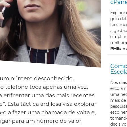
cPane
Explore
guia def
ferramen
a gestã
simplifi
melhoran
PMEs
e 
Como 
Escol
 um número desconhecido,
Nos dias
 telefone toca apenas uma vez,
escola 
uma nec
a enfrentar uma das mais recentes
mais de 
. Esta táctica ardilosa visa explorar
pesquis
o-o a fazer uma chamada de volta e,
escolher
tornando
 ligar para um número de valor
decisivo