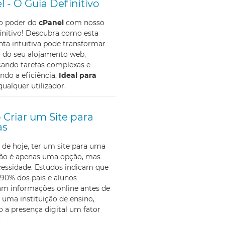
l - O Guia Definitivo
 o poder do
cPanel
com nosso
initivo! Descubra como esta
ta intuitiva pode transformar
o do seu alojamento web,
cando tarefas complexas e
do a eficiência.
Ideal para
qualquer utilizador.
Criar um Site para
as
 de hoje, ter um site para uma
não é apenas uma opção, mas
essidade. Estudos indicam que
90% dos pais e alunos
am informações online antes de
 uma instituição de ensino,
 a presença digital um fator
.