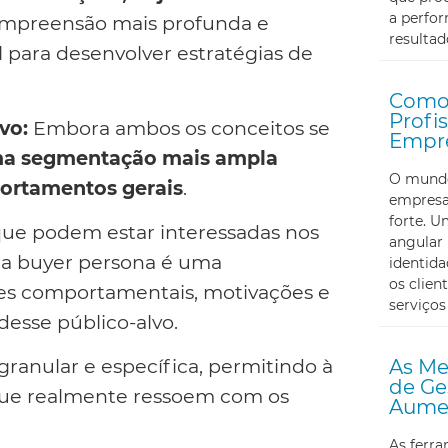
a perfor
ompreensão mais profunda e
resultad
l para desenvolver estratégias de
Como 
Profi
vo:
Embora ambos os conceitos se
Empr
uma segmentação mais ampla
O mundo 
ortamentos gerais
.
empresa
forte. U
 que podem estar interessadas nos
angular 
, a buyer persona é uma
identid
os clien
es comportamentais, motivações e
serviços
desse público-alvo.
ranular e específica, permitindo à
As Me
de Ge
que realmente ressoem com os
Aumen
As ferr