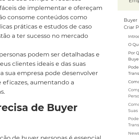
Emp
m fáceis de implementar e ofereçam
João consome conteúdos como
Buyer 
icas práticas e estudos de caso
Criar 
tão a ter sucesso no mercado
Intro
O Qu
Por 
personas podem ser detalhadas e
Buye
eus clientes ideais e das suas
Pode
 a sua empresa pode desenvolver
Trans
e eficazes, aumentando a
Como
Comp
s.
Perso
ecisa de Buyer
Como 
Suas 
Pode
Trans
News
ação de buyer personas é essencial