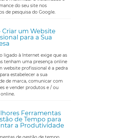
mance do seu site nos
os de pesquisa do Google.
Criar um Website
ssional para a Sua
esa
ligado à Internet exige que as
s tenham uma presença online
m website profissional é a pedra
para estabelecer a sua
ade de marca, comunicar com
tes e vender produtos e / ou
 online.
lhores Ferramentas
stão de Tempo para
tar a Produtividade
amentas de gestão de tempo