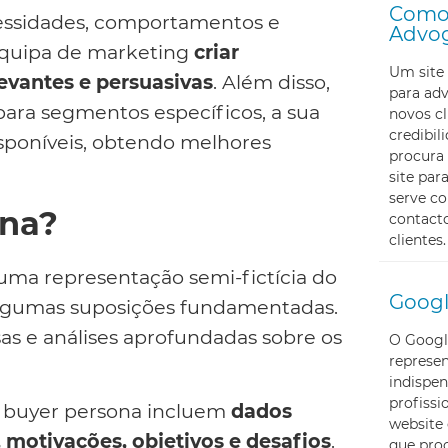
Como 
ssidades, comportamentos e
Advo
 equipa de marketing
criar
Um site 
evantes e persuasivas
. Além disso,
para ad
para segmentos específicos, a sua
novos cl
credibi
sponíveis, obtendo melhores
procura 
site pa
serve c
ona?
contacto
clientes.
ma representação semi-fictícia do
Googl
 algumas suposições fundamentadas.
sas e análises aprofundadas sobre os
O Googl
represe
indispen
profissi
a buyer persona incluem
dados
website 
motivações, objetivos e desafios
.
que proc