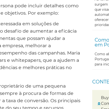
surgem 
sona pode incluir detalhes como
que visa
 e objetivos. Por exemplo:
automati
oferecer
teressada em soluções de
priorida
o desafio de aumentar a eficácia
amentas que possam ajudar a
Como 
em Po
a empresa, melhorar a
 desempenho das campanhas. Maria
Como abr
Portugal
ars e whitepapers, que a ajudem a
para in
dências e melhores práticas no
CONT
roprietário de uma pequena
 sempre à procura de formas de
Buy
 a taxa de conversão. Os principais
Com
nte do seu tempo e recursos