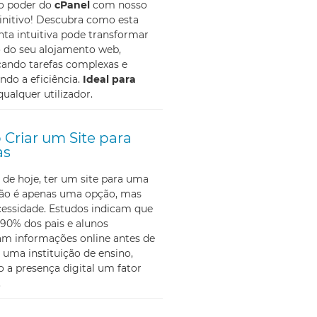
 o poder do
cPanel
com nosso
initivo! Descubra como esta
ta intuitiva pode transformar
o do seu alojamento web,
cando tarefas complexas e
do a eficiência.
Ideal para
qualquer utilizador.
Criar um Site para
as
 de hoje, ter um site para uma
não é apenas uma opção, mas
essidade. Estudos indicam que
90% dos pais e alunos
am informações online antes de
 uma instituição de ensino,
 a presença digital um fator
.