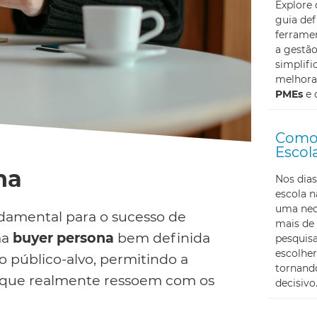
Explore
guia def
ferramen
a gestã
simplifi
melhoran
PMEs
e 
Como 
Escol
na
Nos dias
escola 
uma nec
ndamental para o sucesso de
mais de 
ma
buyer persona
bem definida
pesquis
escolher
 público-alvo, permitindo a
tornando
que realmente ressoem com os
decisivo