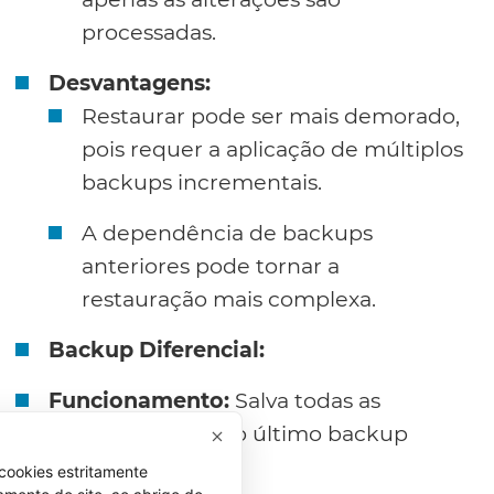
processadas.
Desvantagens:
Restaurar pode ser mais demorado,
pois requer a aplicação de múltiplos
backups incrementais.
A dependência de backups
anteriores pode tornar a
restauração mais complexa.
Backup Diferencial:
Funcionamento:
Salva todas as
alterações desde o último backup
completo.
cookies estritamente