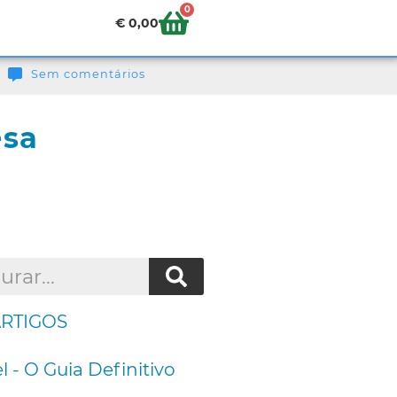
0
€
0,00
Sem comentários
esa
ARTIGOS
l - O Guia Definitivo