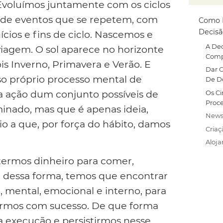
 Evoluímos juntamente com os ciclos
 de eventos que se repetem, com
Como 
Decis
cios e fins de ciclo. Nascemos e
A Dec
gem. O sol aparece no horizonte
Comp
is Inverno, Primavera e Verão. E
Dar 
so próprio processo mental de
De D
ra ação dum conjunto possíveis de
Os Ci
Proc
inado, mas que é apenas ideia,
News
cio a que, por força do hábito, damos
Criaç
Aloj
termos dinheiro para comer,
 dessa forma, temos que encontrar
 mental, emocional e interno, para
dirmos com sucesso. De que forma
a execução e persistirmos nesse