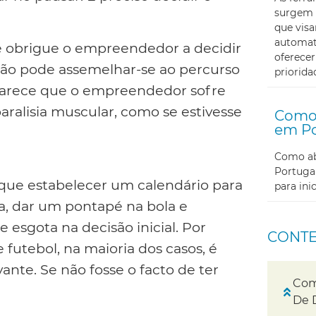
surgem 
que visa
automati
e obrigue o empreendedor a decidir
oferecer
ão pode assemelhar-se ao percurso
priorida
Parece que o empreendedor sofre
aralisia muscular, como se estivesse
Como 
em Po
Como abr
Portugal
s que estabelecer um calendário para
para in
ia, dar um pontapé na bola e
 esgota na decisão inicial. Por
CONT
futebol, na maioria dos casos, é
ante. Se não fosse o facto de ter
Com
De 