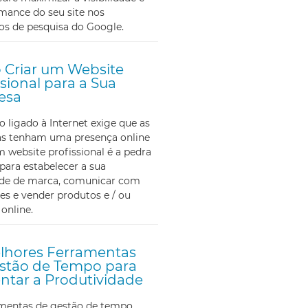
mance do seu site nos
os de pesquisa do Google.
Criar um Website
ssional para a Sua
esa
ligado à Internet exige que as
s tenham uma presença online
m website profissional é a pedra
para estabelecer a sua
ade de marca, comunicar com
tes e vender produtos e / ou
 online.
lhores Ferramentas
stão de Tempo para
tar a Produtividade
amentas de gestão de tempo