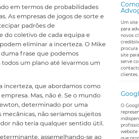
Como 
tado em termos de probabilidades
Advo
as. As empresas de jogos de sorte e
Um site 
tecipar padrões de
para ad
 do coletivo de cada equipa e
novos cl
credibi
 podem eliminar a incerteza. O Mike
procura 
vés duma frase que podemos
site pa
serve c
s todos um plano até levarmos um
contacto
clientes.
da incerteza, que abordamos como
Googl
 empresa. Mas, não é. Se o mundo
Newton, determinado por uma
O Googl
represe
os mecânicas, não seríamos sujeitos
indispen
r não teria qualquer sentido útil.
profissi
website 
 determinante, assemelhando-se ao
que proc