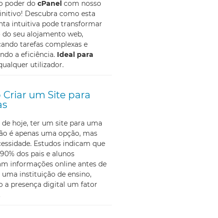
 o poder do
cPanel
com nosso
initivo! Descubra como esta
ta intuitiva pode transformar
o do seu alojamento web,
cando tarefas complexas e
do a eficiência.
Ideal para
qualquer utilizador.
Criar um Site para
as
 de hoje, ter um site para uma
não é apenas uma opção, mas
essidade. Estudos indicam que
90% dos pais e alunos
am informações online antes de
 uma instituição de ensino,
 a presença digital um fator
.