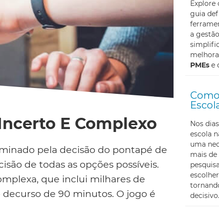
Explore
guia def
ferramen
a gestã
simplifi
melhoran
PMEs
e 
Como 
Escol
Incerto E Complexo
Nos dias
escola 
uma nec
rminado pela decisão do pontapé de
mais de 
cisão de todas as opções possíveis.
pesquis
escolher
plexa, que inclui milhares de
tornando
o decurso de 90 minutos. O jogo é
decisivo