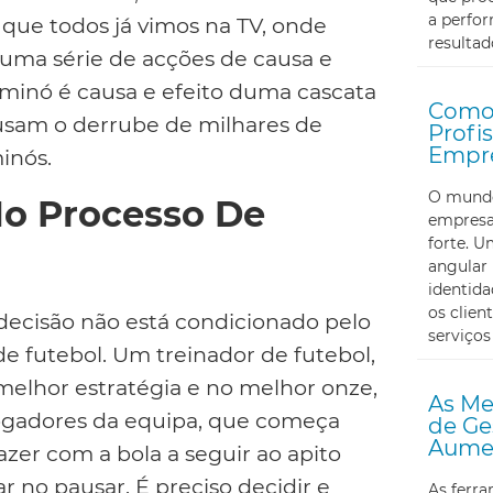
a perfor
que todos já vimos na TV, onde
resultad
 uma série de acções de causa e
minó é causa e efeito duma cascata
Como 
usam o derrube de milhares de
Profi
Empr
inós.
O mundo 
No Processo De
empresa
forte. U
angular 
identid
os clien
decisão não está condicionado pelo
serviços
 futebol. Um treinador de futebol,
elhor estratégia e no melhor onze,
As Me
 jogadores da equipa, que começa
de Ge
Aumen
zer com a bola a seguir ao apito
r no pausar. É preciso decidir e
As ferr